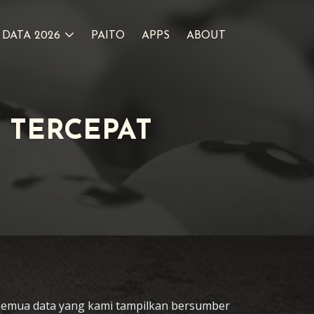
DATA 2026
PAITO
APPS
ABOUT
I TERCEPAT
. Semua data yang kami tampilkan bersumber