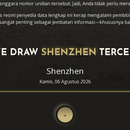
enggara nomor undian tersebut. Jadi, Anda tidak perlu mer
s resmi penyedia data lengkap ini kerap mengalami pemblok
di sangat penting sebagai jembatan informasi—khususnya b
VE DRAW
SHENZHEN
TERCE
Shenzhen
Kamis, 06 Agustus 2026
-