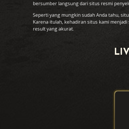
bersumber langsung dari situs resmi penyel
Seperti yang mungkin sudah Anda tahu, situ
Karena itulah, kehadiran situs kami menja
result yang akurat.
LI