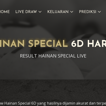
HOME
LIVE DRAW
KELUARAN
PREDIKSI
INAN SPECIAL
6D HAR
RESULT HAINAN SPECIAL LIVE
raw Hainan Special 6D yang hasilnya dijamin akurat dan ter