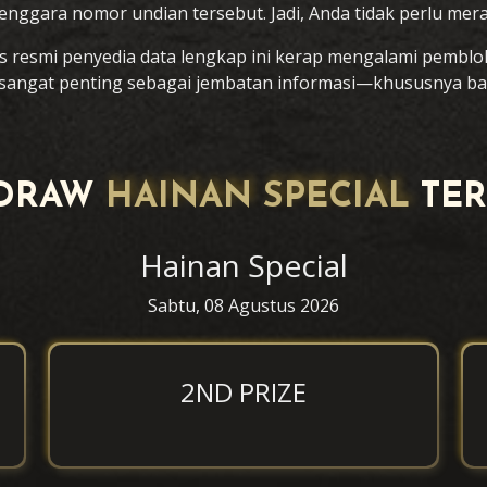
enggara nomor undian tersebut. Jadi, Anda tidak perlu mer
s resmi penyedia data lengkap ini kerap mengalami pemblok
di sangat penting sebagai jembatan informasi—khususnya b
 DRAW
HAINAN SPECIAL
TER
Hainan Special
Sabtu, 08 Agustus 2026
2ND PRIZE