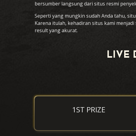
bersumber langsung dari situs resmi penyel
Seperti yang mungkin sudah Anda tahu, situ
Karena itulah, kehadiran situs kami menja
result yang akurat.
LIVE
1ST PRIZE