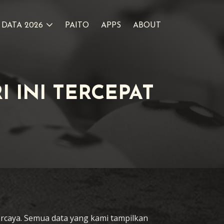
DATA 2026
PAITO
APPS
ABOUT
I INI TERCEPAT
percaya. Semua data yang kami tampilkan