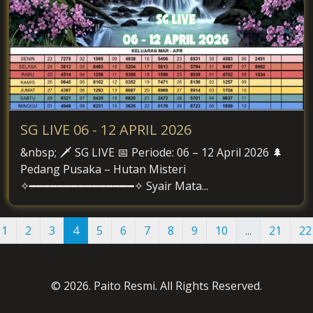
SG LIVE 06 - 12 APRIL 2026
&nbsp; 🗡️ SG LIVE 📅 Periode: 06 – 12 April 2026 🌲
Pedang Pusaka – Hutan Misteri
✧━━━━━━━━━━━━━━━✧ Syair Mata...
1
2
3
4
5
6
7
8
9
10
...
21
22
© 2026. Paito Resmi. All Rights Reserved.